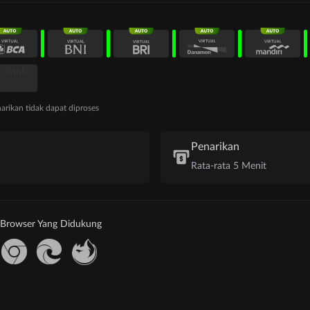
arikan tidak dapat diproses
Penarikan
Rata-rata 5 Menit
Browser Yang Didukung