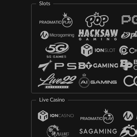
Slots
Live Casino