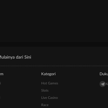
lainya dari Sini
rm
Kategori
Duk
i
Hot Games
K
Slots
l
Live Casino
Race