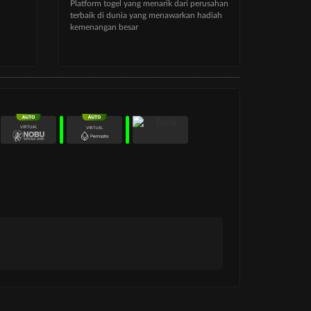
Platform togel yang menarik dari perusahan
terbaik di dunia yang menawarkan hadiah
kemenangan besar