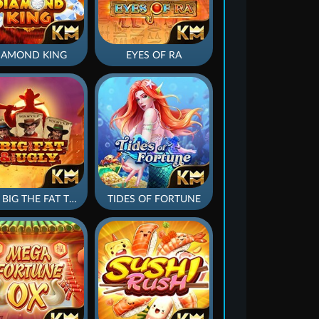
IAMOND KING
EYES OF RA
THE BIG THE FAT THE UGLY
TIDES OF FORTUNE