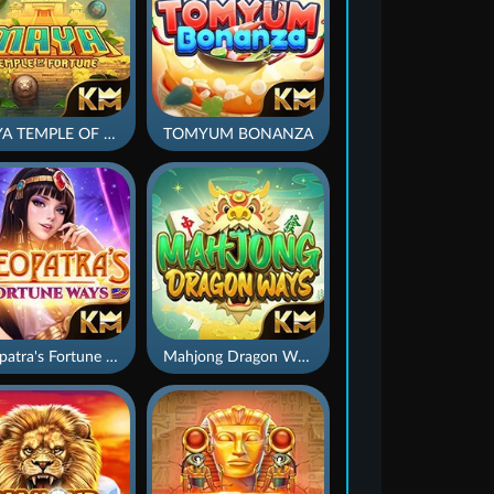
MAYA TEMPLE OF FORTUNE
TOMYUM BONANZA
Cleopatra's Fortune Ways
Mahjong Dragon Ways