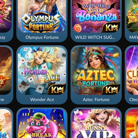
nzy
Olympus Fortune
WILD WITCH SUGAR BONANZA
ne
Wonder Ace
Aztec Fortune