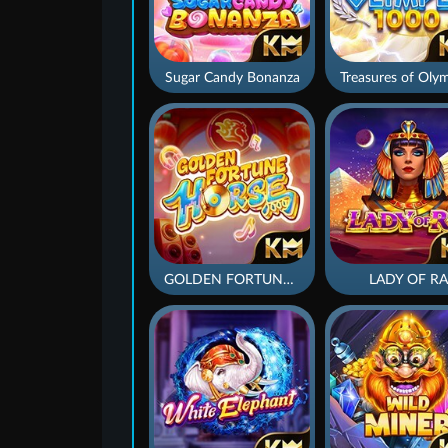
Sugar Candy Bonanza
GOLDEN FORTUNE HORSE
LADY OF RA