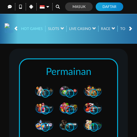
MASUK
DAFTAR
HOT GAMES
SLOTS
LIVE CASINO
RACE
TOGEL
Permainan
i
i
i
i
i
i
i
i
i