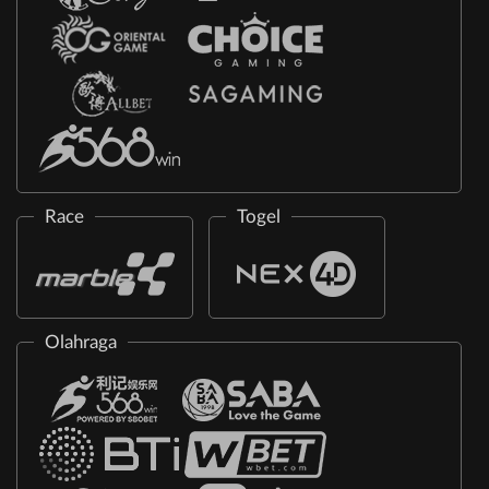
Race
Togel
Olahraga