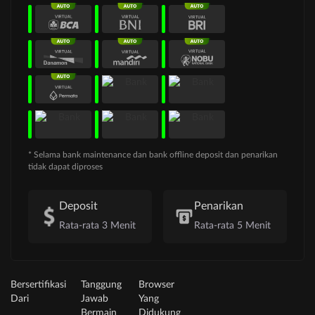
* Selama bank maintenance dan bank offline deposit dan penarikan
tidak dapat diproses
Deposit
Penarikan
Rata-rata 3 Menit
Rata-rata 5 Menit
Bersertifikasi
Tanggung
Browser
Dari
Jawab
Yang
Bermain
Didukung