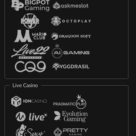
Live Casino