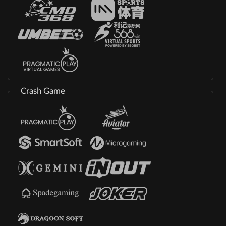
Crash Game