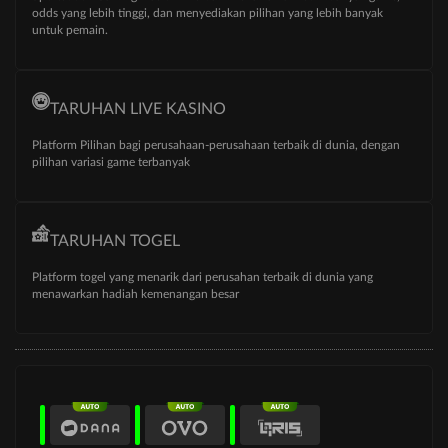
odds yang lebih tinggi, dan menyediakan pilihan yang lebih banyak
untuk pemain.
TARUHAN LIVE KASINO
Platform Pilihan bagi perusahaan-perusahaan terbaik di dunia, dengan
pilihan variasi game terbanyak
TARUHAN TOGEL
Platform togel yang menarik dari perusahan terbaik di dunia yang
menawarkan hadiah kemenangan besar