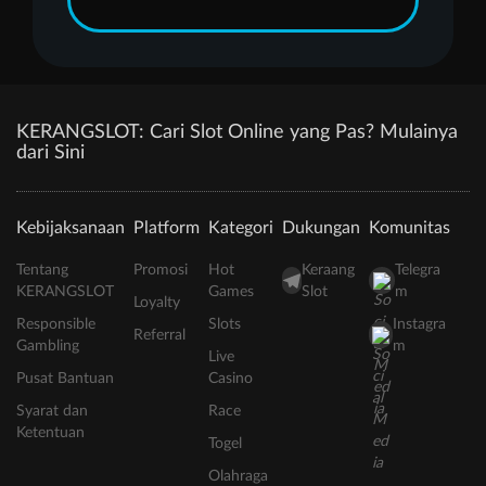
KERANGSLOT: Cari Slot Online yang Pas? Mulainya
dari Sini
Kebijaksanaan
Platform
Kategori
Dukungan
Komunitas
Tentang
Promosi
Hot
Keraang
Telegra
KERANGSLOT
Games
Slot
m
Loyalty
Responsible
Slots
Instagra
Referral
Gambling
m
Live
Pusat Bantuan
Casino
Syarat dan
Race
Ketentuan
Togel
Olahraga