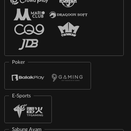
Poker
E-Sports
Sabung Ayam