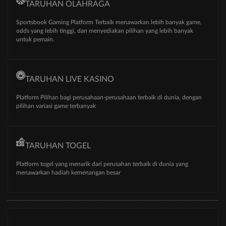
TARUHAN OLAHRAGA
Sportsbook Gaming Platform Terbaik menawarkan lebih banyak game,
odds yang lebih tinggi, dan menyediakan pilihan yang lebih banyak
untuk pemain.
TARUHAN LIVE KASINO
Platform Pilihan bagi perusahaan-perusahaan terbaik di dunia, dengan
pilihan variasi game terbanyak
TARUHAN TOGEL
Platform togel yang menarik dari perusahan terbaik di dunia yang
menawarkan hadiah kemenangan besar