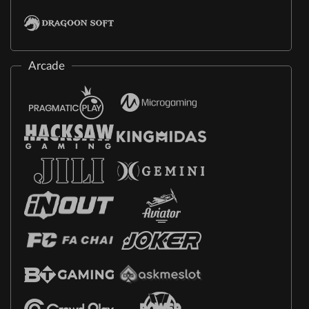
Arcade