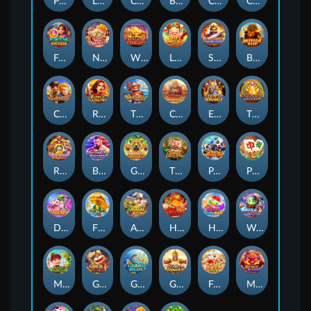
PHOENIX FEVER
LEGEND OF INCA
CYBER GOD OF FORTUNE⁺
BAD RICH WOLF
CATLA'S MONEY MACHINE
CHINESE NEW YEAR 2
Fortune Goddess
NIGHT MARKET
WIN WIN NEKO
Lucky Fortune 3x3
SWORD OF KING
BUFFALO WAYS
COWBOYS
Roma Gladiatrix
TREASURE CRUISE
CRAZY BUFFALO
EGYPT BONANZA
TREASURE RAIDERS
RICH ＭAN
Boxing Riches
GOLDEN PANTHER
THREE LITTLE PIGS
PANDA DRAGON BOAT
PONG PONG HU
DA LE MEN
FORTUNE KOI
ANIMAL RACING
HOT POT PARTY
HAPPY DUO BAO
WAR OF THE UNIVERSE
MAGIC BEANS
GOLD RUSH
GRAND BLUE
GLORY OF ROME
Fortune Sheep
MERGE MAGIC