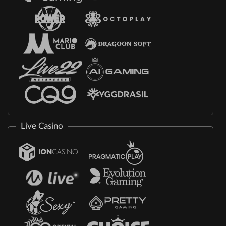
Live Casino