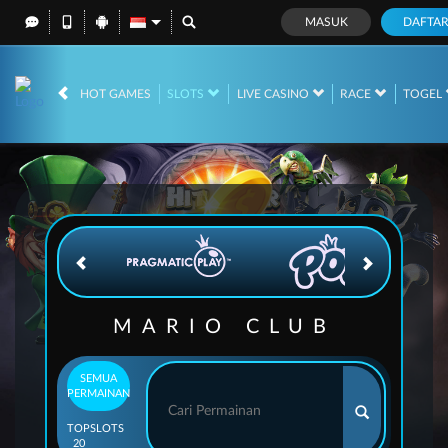
MASUK
DAFTA
IDR
12,662,633,
HOT GAMES
SLOTS
LIVE CASINO
RACE
TOGEL
MARIO CLUB
SEMUA
PERMAINAN
TOP
SLOTS
20