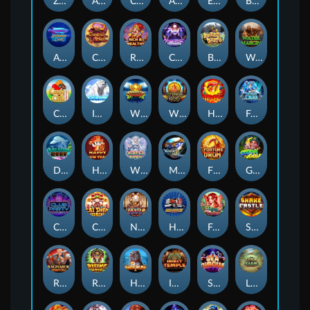
ZHAO CAI TONG ZHI
ARCHER
CUTE TIGER
Alice Wonderland
Excalibur Legend
BOBA BOBA
AROWANAS LUCK
Chinese Fair
RICH AND WEALTHY
Celestial Goddess
BONUS BEAR
WATER MARGIN
CANDY CRUSH
ICELAND
WORLD CUP FRENZY
Wings of God
HELL HOT 100
Frozen Joker
DOLPHIN REEF
HAPPY NEW YEAR
Winter Magic
Magic Wheel
FORTUNE DRUM
GREEN GOLD
Club Party
Cai Shen Do
Neko The Fortune Cat
HIGHWAY KING
Fairy of Riches
Snake Castle
RAGNAROK FIRE STORM
Rising Maya
House of Dog
Insect Temple
Sea Circus
Little Farm