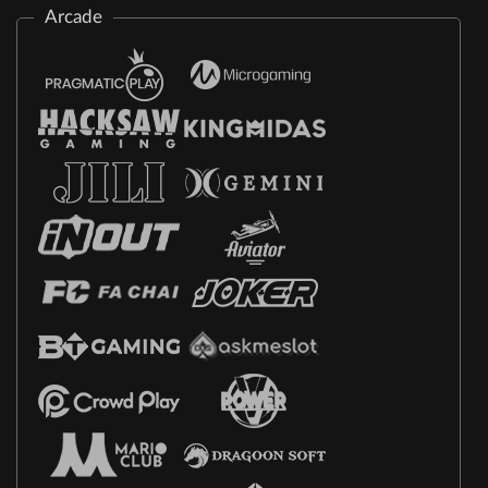
Arcade