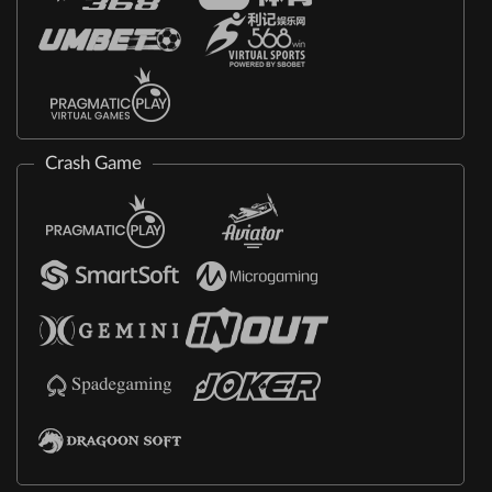
Crash Game