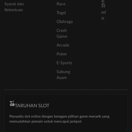
Syarat dan
Race
Ketentuan
Togel
Olahraga
Crash
Game
Arcade
Poker
E-Sports
Sabung
Ayam
TARUHAN SLOT
Penyedia slot online dengan beragam pilihan game menarik yang
memudahkan pemain untuk mencapai jackpot