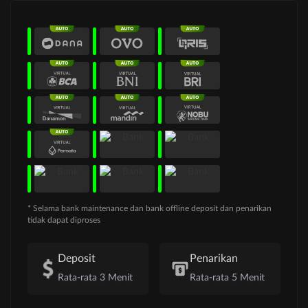
* Selama bank maintenance dan bank offline deposit dan penarikan
tidak dapat diproses
Deposit
Penarikan
Rata-rata 3 Menit
Rata-rata 5 Menit