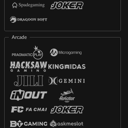
Arcade