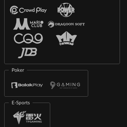
Poker
E-Sports