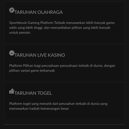
TARUHAN OLAHRAGA
Sportsbook Gaming Platform Terbaik menawarkan lebih banyak game,
odds yang lebih tinggi, dan menyediakan pilihan yang lebih banyak
untuk pemain.
TARUHAN LIVE KASINO
Platform Pilihan bagi perusahaan-perusahaan terbaik di dunia, dengan
pilihan variasi game terbanyak
TARUHAN TOGEL
Platform togel yang menarik dari perusahan terbaik di dunia yang
menawarkan hadiah kemenangan besar