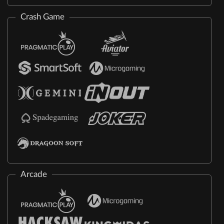
Crash Game
Arcade