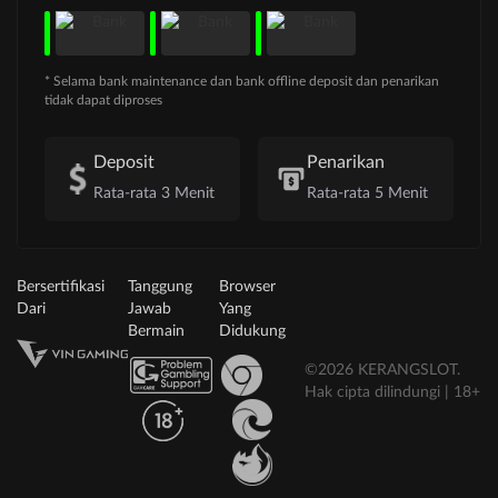
* Selama bank maintenance dan bank offline deposit dan penarikan
tidak dapat diproses
Deposit
Penarikan
Rata-rata 3 Menit
Rata-rata 5 Menit
Bersertifikasi
Tanggung
Browser
Dari
Jawab
Yang
Bermain
Didukung
©2026 KERANGSLOT.
Hak cipta dilindungi | 18+