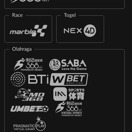
Race
Togel
Olahraga