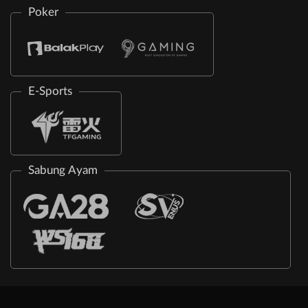
Poker
E-Sports
Sabung Ayam