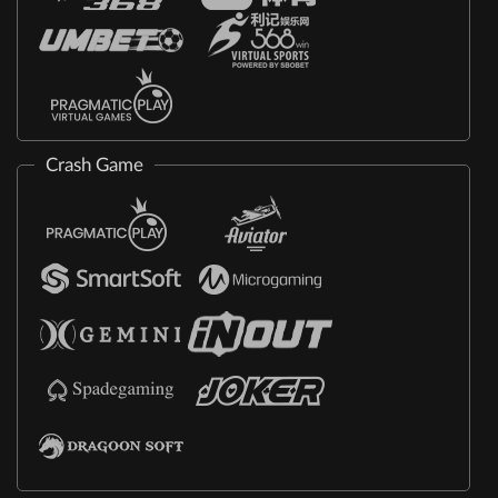
Crash Game