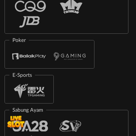
Poker
E-Sports
Sabung Ayam