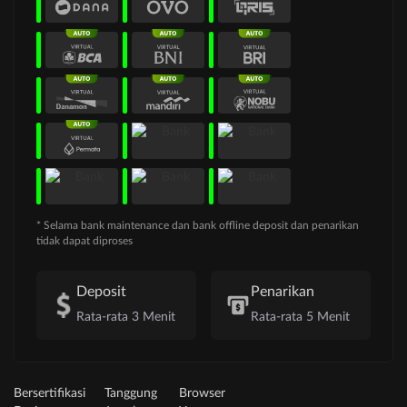
* Selama bank maintenance dan bank offline deposit dan penarikan
tidak dapat diproses
Deposit
Penarikan
Rata-rata 3 Menit
Rata-rata 5 Menit
Bersertifikasi
Tanggung
Browser