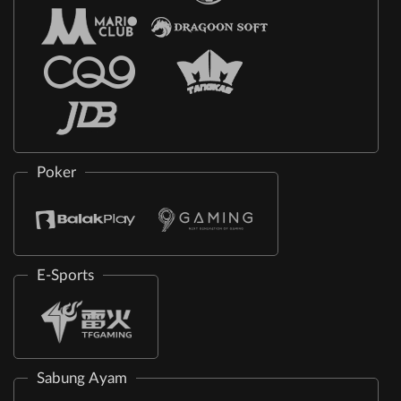
Poker
E-Sports
Sabung Ayam