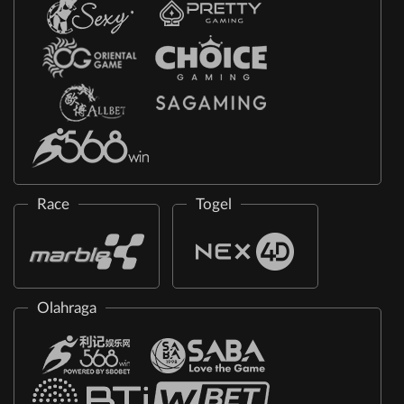
Race
Togel
Olahraga