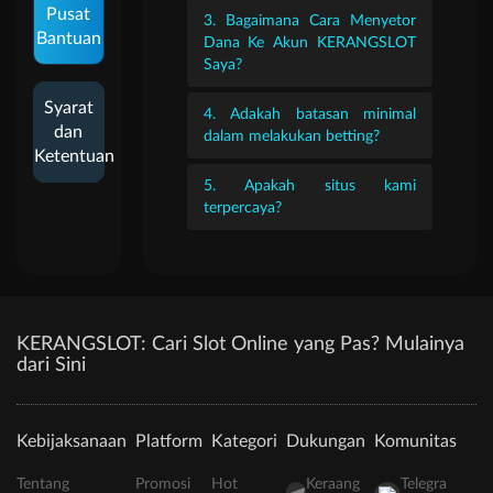
Pusat
3. Bagaimana Cara Menyetor
Bantuan
Dana Ke Akun KERANGSLOT
Saya?
Syarat
4. Adakah batasan minimal
dan
dalam melakukan betting?
Ketentuan
5. Apakah situs kami
terpercaya?
KERANGSLOT: Cari Slot Online yang Pas? Mulainya
dari Sini
Kebijaksanaan
Platform
Kategori
Dukungan
Komunitas
Tentang
Promosi
Hot
Keraang
Telegra