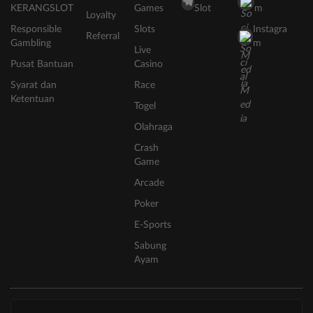
KERANGSLOT
Games
Slot
m
Loyalty
Responsible
Slots
Instagra
Referral
Gambling
m
Live
Pusat Bantuan
Casino
Syarat dan
Race
Ketentuan
Togel
Olahraga
Crash
Game
Arcade
Poker
E-Sports
Sabung
Ayam