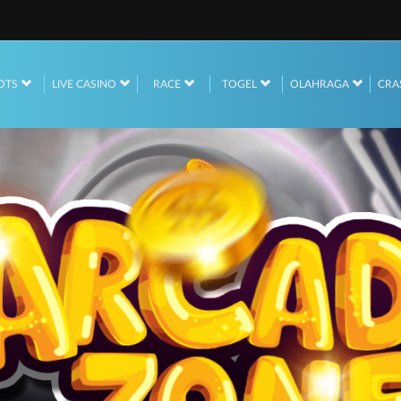
OTS
LIVE CASINO
RACE
TOGEL
OLAHRAGA
CRA