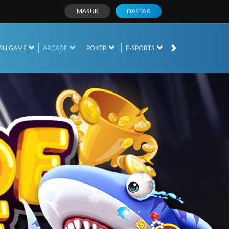
MASUK
DAFTAR
SH GAME
ARCADE
POKER
E-SPORTS
SABUNG AYAM