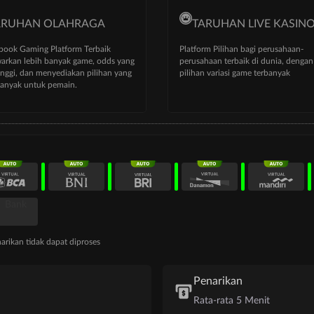
ARUHAN OLAHRAGA
TARUHAN LIVE KASIN
book Gaming Platform Terbaik
Platform Pilihan bagi perusahaan-
rkan lebih banyak game, odds yang
perusahaan terbaik di dunia, dengan
tinggi, dan menyediakan pilihan yang
pilihan variasi game terbanyak
banyak untuk pemain.
arikan tidak dapat diproses
Penarikan
Rata-rata 5 Menit