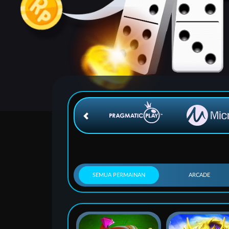
SEMUA PERMAINAN
ARCADE