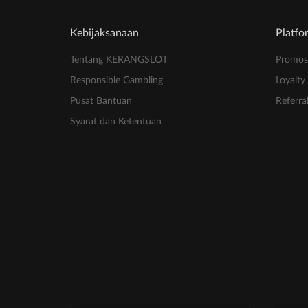
Kebijaksanaan
Platfo
Tentang KERANGSLOT
Promos
Responsible Gambling
Loyalty
Pusat Bantuan
Referra
Syarat dan Ketentuan