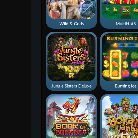
Wild & Gods
MultiHot5
Jungle Sisters Deluxe
Burning Ice