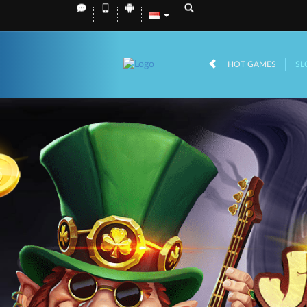
HOT GAMES
SL