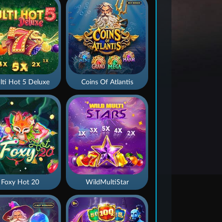
ti Hot 5 Deluxe
Coins Of Atlantis
Foxy Hot 20
WildMultiStar