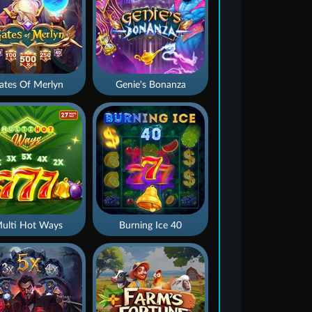
ates Of Merlyn
Genie's Bonanza
ulti Hot Ways
Burning Ice 40