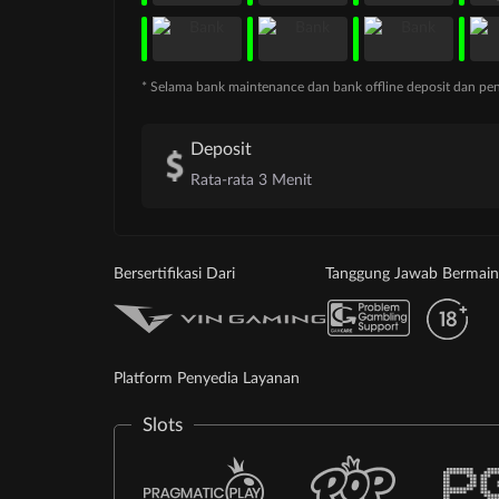
* Selama bank maintenance dan bank offline deposit dan pen
Deposit
Rata-rata 3 Menit
Bersertifikasi Dari
Tanggung Jawab Bermain
Platform Penyedia Layanan
Slots