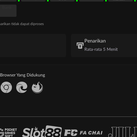
arikan tidak dapat diproses
Penarikan
Rata-rata 5 Menit
Browser Yang Didukung