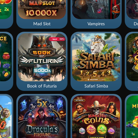
Mad Slot
Vampires
Dr
Book of Futuria
Safari Simba