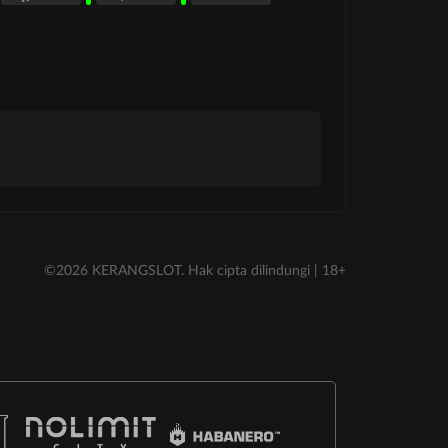
©2026 KERANGSLOT. Hak cipta dilindungi | 18+