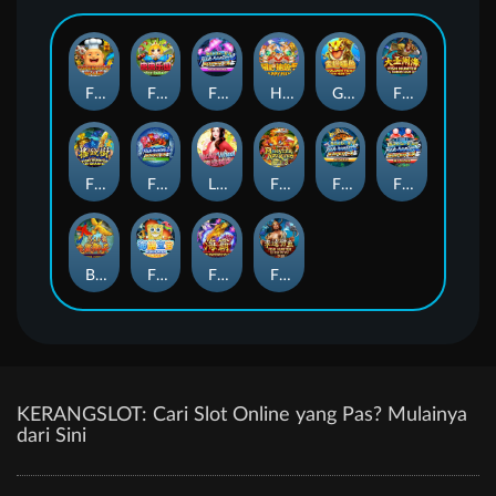
Fisherman's Wharf
Fish Hunter Insect Paradise
Fish Hunter 2 EX-Pro
Happy Fish 5
Golden Toad Fish Hunting
Fish Hunting: Da Sheng Nao Hai
Fish Hunting: Yao Qian Shu
Fish Hunter 2 EX-Novice
Lucky Wheel
Fish Hunter Monster Awaken
Fish Hunter 2 EX-Newbie
Fish Hunter 2 EX-My Club
Bird Paradise
Fish Hunter Spongebob
Fish Haiba
Fish Hunting: Li Kui Pi Yu
KERANGSLOT: Cari Slot Online yang Pas? Mulainya
dari Sini