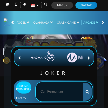
MASUK
DAFTAR
RACE
TOGEL
OLAHRAGA
CRASH GAME
ARCADE
PO
JOKER
SEMUA
PERMAINAN
FISHING