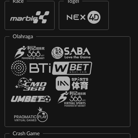
Race
Togel
Olahraga
Crash Game