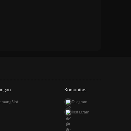
ungan
Komunitas
eraangSlot
Telegram
Instagram