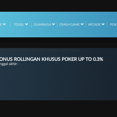
CE
TOGEL
OLAHRAGA
CRASH GAME
ARCADE
PO
ONUS ROLLINGAN KHUSUS POKER UP TO 0.3%
nggal akhir:
-