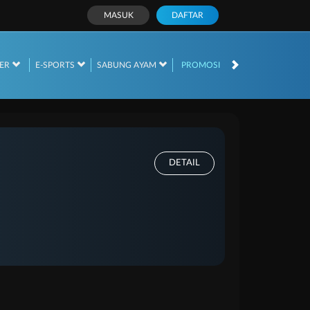
MASUK
DAFTAR
PROMOSI
KER
E-SPORTS
SABUNG AYAM
DETAIL