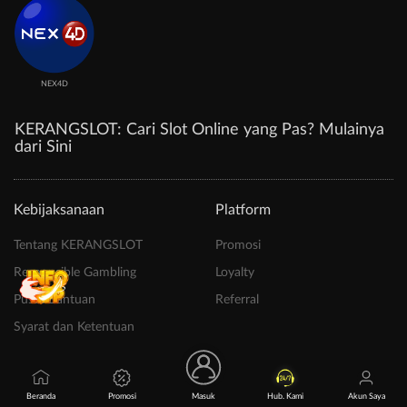
NEX4D
KERANGSLOT: Cari Slot Online yang Pas? Mulainya
dari Sini
Kebijaksanaan
Platform
Tentang KERANGSLOT
Promosi
Responsible Gambling
Loyalty
Pusat Bantuan
Referral
Syarat dan Ketentuan
Kategori
Dukungan
Beranda
Promosi
Masuk
Hub. Kami
Akun Saya