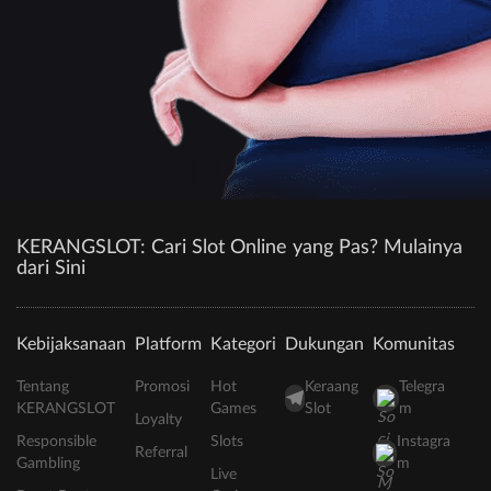
KERANGSLOT: Cari Slot Online yang Pas? Mulainya
dari Sini
Kebijaksanaan
Platform
Kategori
Dukungan
Komunitas
Tentang
Promosi
Hot
Keraang
Telegra
KERANGSLOT
Games
Slot
m
Loyalty
Responsible
Slots
Instagra
Referral
Gambling
m
Live