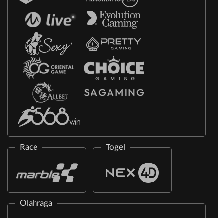
Race
Togel
Olahraga