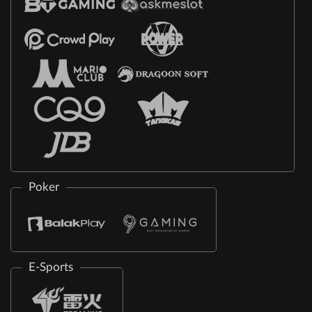
Poker
E-Sports