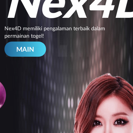
Nex4
Nex4D memiliki pengalaman terbaik dalam
permainan togel!
MAIN