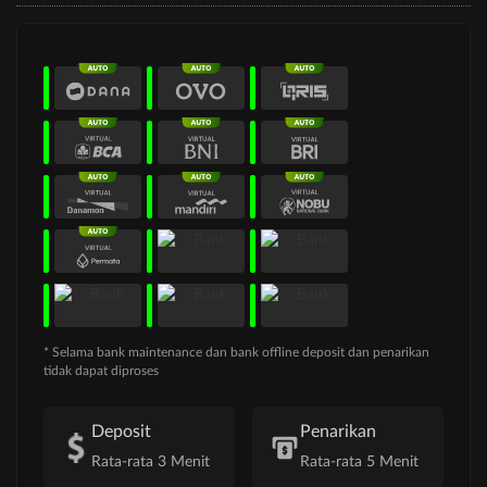
* Selama bank maintenance dan bank offline deposit dan penarikan
tidak dapat diproses
Deposit
Penarikan
Rata-rata 3 Menit
Rata-rata 5 Menit