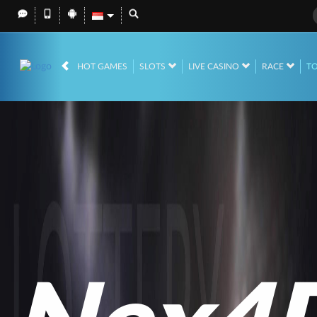
HOT GAMES
SLOTS
LIVE CASINO
RACE
T