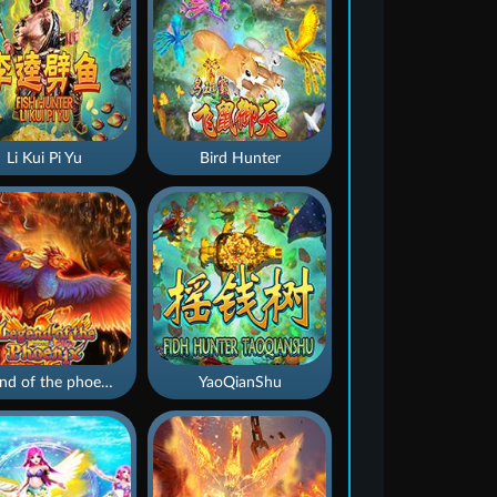
Li Kui Pi Yu
Bird Hunter
Legend of the phoenix
YaoQianShu