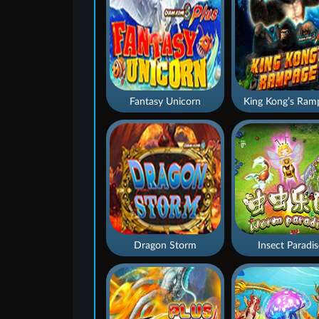
Fantasy Unicorn
King Kong’s Ram
Dragon Storm
Insect Paradis