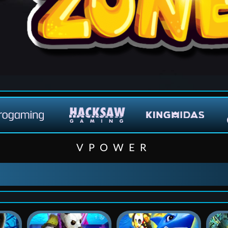
VPOWER