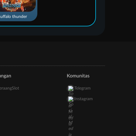
uffalo thunder
ungan
Komunitas
eraangSlot
Telegram
Instagram