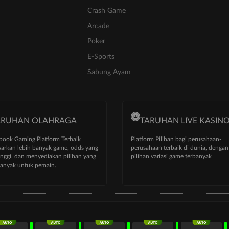
Crash Game
Arcade
Poker
E-Sports
Sabung Ayam
ARUHAN OLAHRAGA
TARUHAN LIVE KASIN
book Gaming Platform Terbaik
Platform Pilihan bagi perusahaan-
rkan lebih banyak game, odds yang
perusahaan terbaik di dunia, dengan
tinggi, dan menyediakan pilihan yang
pilihan variasi game terbanyak
banyak untuk pemain.