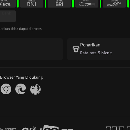
arikan tidak dapat diproses
Penarikan
Rata-rata 5 Menit
Browser Yang Didukung