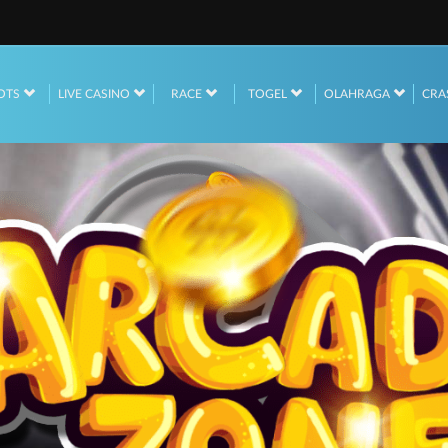
OTS
LIVE CASINO
RACE
TOGEL
OLAHRAGA
CRA