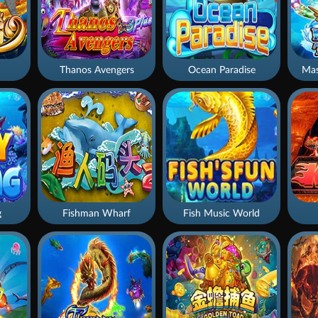
Thanos Avengers
Ocean Paradise
Mas
g
Fishman Wharf
Fish Music World