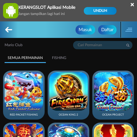
×
KERANGSLOT Aplikasi Mobile
UNDUH
Jangan tampilkan lagi hari ini
Masuk
Daftar
Mario Club
SEMUA PERMAINAN
FISHING
RED PACKET FISHING
OCEAN KING 2
OCEAN PROJECT