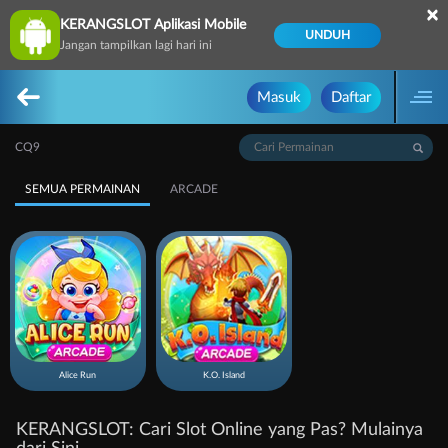
×
KERANGSLOT Aplikasi Mobile
UNDUH
Jangan tampilkan lagi hari ini
Masuk
Daftar
CQ9
SEMUA PERMAINAN
ARCADE
Alice Run
K.O. Island
KERANGSLOT: Cari Slot Online yang Pas? Mulainya