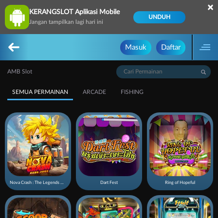
×
KERANGSLOT Aplikasi Mobile
UNDUH
Jangan tampilkan lagi hari ini
Masuk
Daftar
AMB Slot
SEMUA PERMAINAN
ARCADE
FISHING
Nova Crash : The Legends of Power
Dart Fest
Ring of Hopeful