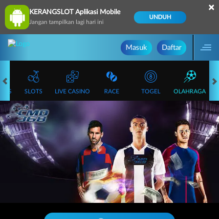
×
KERANGSLOT Aplikasi Mobile
UNDUH
Jangan tampilkan lagi hari ini
Masuk
Daftar
MES
SLOTS
LIVE CASINO
RACE
TOGEL
OLAHRAGA
CR