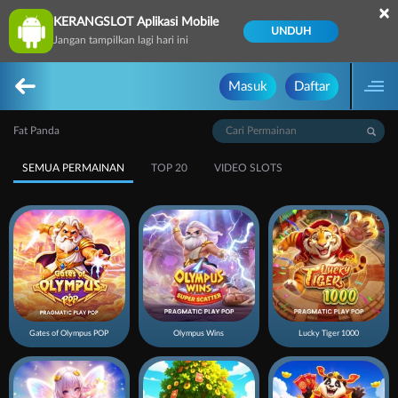
×
KERANGSLOT Aplikasi Mobile
UNDUH
Jangan tampilkan lagi hari ini
Masuk
Daftar
Fat Panda
SEMUA PERMAINAN
TOP 20
VIDEO SLOTS
Gates of Olympus POP
Olympus Wins
Lucky Tiger 1000