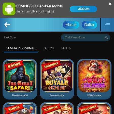
×
KERANGSLOT Aplikasi Mobile
UNDUH
Jangan tampilkan lagi hari ini
Masuk
Daftar
Fast Spin
SEMUA PERMAINAN
TOP 20
SLOTS
The Great Safari
Royale House
Wild Calavera