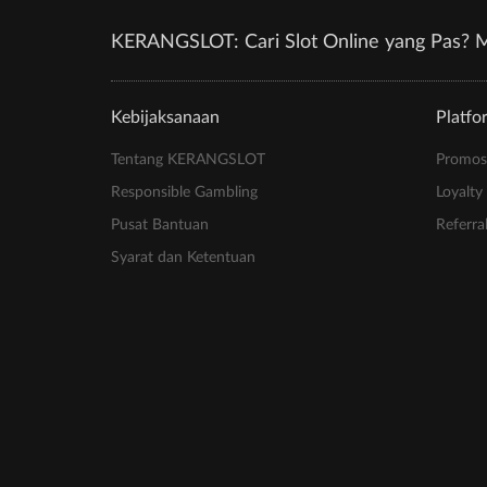
KERANGSLOT: Cari Slot Online yang Pas? Mu
Kebijaksanaan
Platfo
Tentang KERANGSLOT
Promos
Responsible Gambling
Loyalty
Pusat Bantuan
Referra
Syarat dan Ketentuan