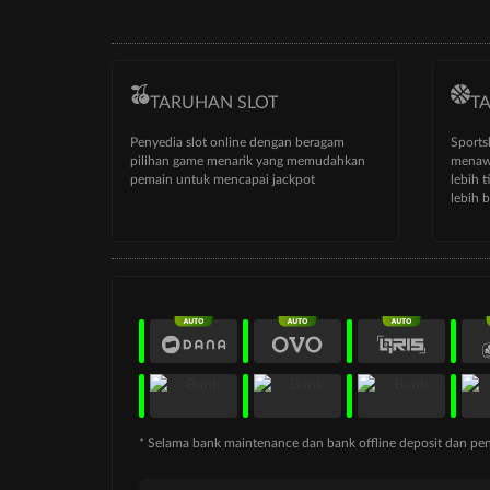
TARUHAN SLOT
T
Penyedia slot online dengan beragam
Sports
pilihan game menarik yang memudahkan
menawa
pemain untuk mencapai jackpot
lebih 
lebih 
* Selama bank maintenance dan bank offline deposit dan pen