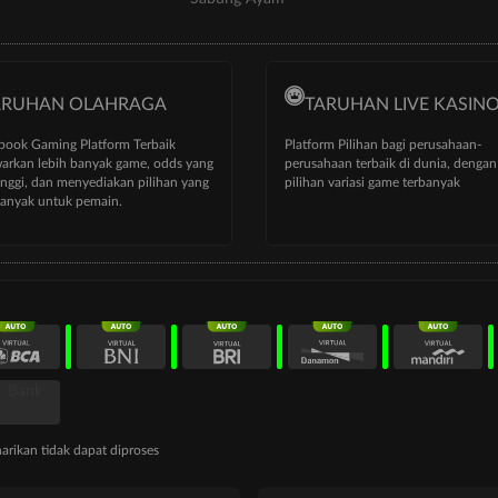
ARUHAN OLAHRAGA
TARUHAN LIVE KASIN
book Gaming Platform Terbaik
Platform Pilihan bagi perusahaan-
rkan lebih banyak game, odds yang
perusahaan terbaik di dunia, dengan
tinggi, dan menyediakan pilihan yang
pilihan variasi game terbanyak
banyak untuk pemain.
arikan tidak dapat diproses