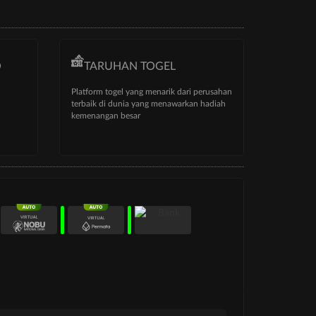
O
TARUHAN TOGEL
Platform togel yang menarik dari perusahan
terbaik di dunia yang menawarkan hadiah
kemenangan besar