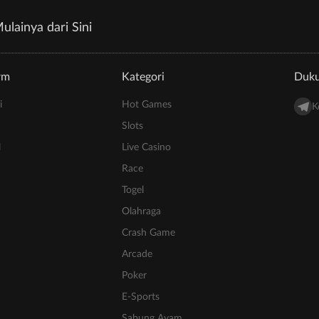
lainya dari Sini
rm
Kategori
Duk
i
Hot Games
K
Slots
l
Live Casino
Race
Togel
Olahraga
Crash Game
Arcade
Poker
E-Sports
Sabung Ayam