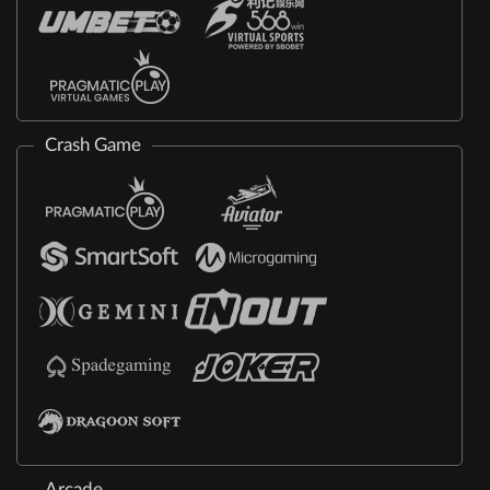
Crash Game
Arcade