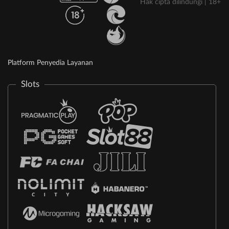
Hak cipta dilindungi | 18+
Platform Penyedia Layanan
Slots