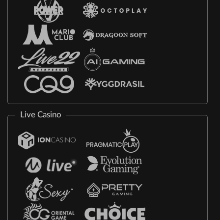
Live Casino