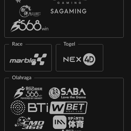
Race
Togel
Olahraga