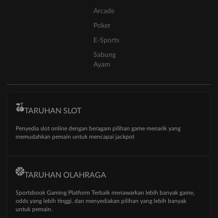
Arcade
Poker
E-Sports
Sabung
Ayam
TARUHAN SLOT
Penyedia slot online dengan beragam pilihan game menarik yang
memudahkan pemain untuk mencapai jackpot
TARUHAN OLAHRAGA
Sportsbook Gaming Platform Terbaik menawarkan lebih banyak game,
odds yang lebih tinggi, dan menyediakan pilihan yang lebih banyak
untuk pemain.