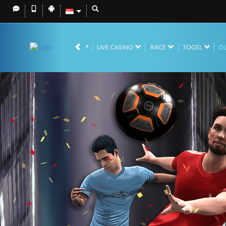
HOT GAMES
SLOTS
LIVE CASINO
RACE
TOGEL
O