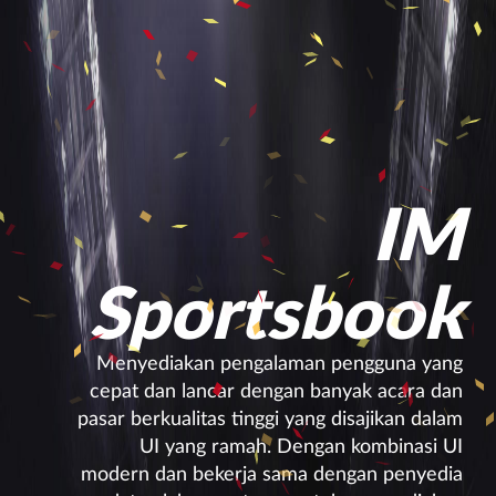
IM
Sportsbook
Menyediakan pengalaman pengguna yang
cepat dan lancar dengan banyak acara dan
pasar berkualitas tinggi yang disajikan dalam
UI yang ramah. Dengan kombinasi UI
modern dan bekerja sama dengan penyedia