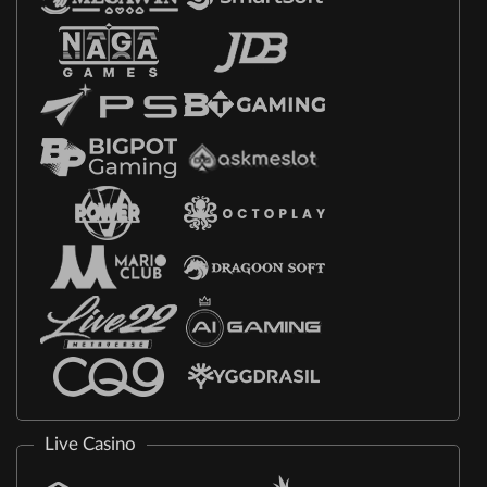
Live Casino