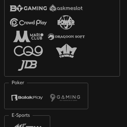
Poker
E-Sports