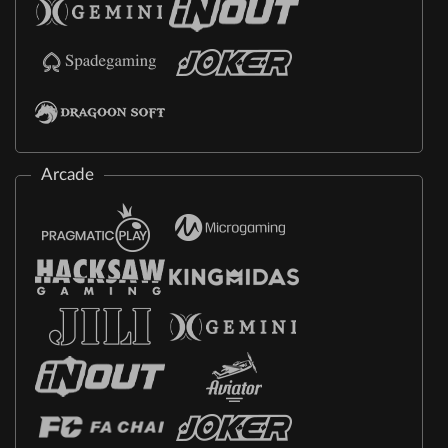
Arcade