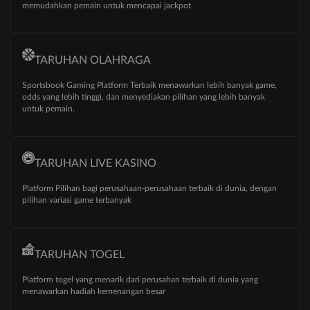
memudahkan pemain untuk mencapai jackpot
TARUHAN OLAHRAGA
Sportsbook Gaming Platform Terbaik menawarkan lebih banyak game,
odds yang lebih tinggi, dan menyediakan pilihan yang lebih banyak
untuk pemain.
TARUHAN LIVE KASINO
Platform Pilihan bagi perusahaan-perusahaan terbaik di dunia, dengan
pilihan variasi game terbanyak
TARUHAN TOGEL
Platform togel yang menarik dari perusahan terbaik di dunia yang
menawarkan hadiah kemenangan besar