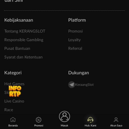
dari Sini
Kebijaksanaan
Platform
Tentang KERANGSLOT
Promosi
Responsible Gambling
Loyalty
Pusat Bantuan
Referral
Syarat dan Ketentuan
Kategori
Dukungan
Hot Games
KeraangSlot
Slots
Live Casino
Race
Togel
Beranda
Promosi
Masuk
Hub. Kami
Akun Saya
Olahraga