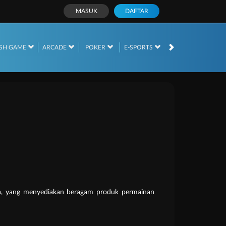
MASUK
DAFTAR
SH GAME
ARCADE
POKER
E-SPORTS
SABUNG AYAM
a, yang menyediakan beragam produk permainan