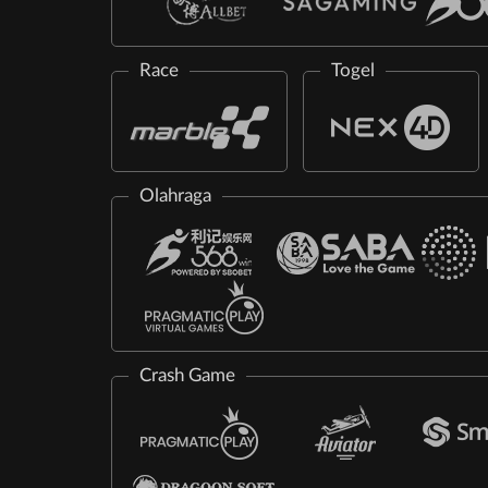
Race
Togel
Olahraga
Crash Game