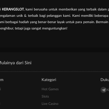
i
KERANGSLOT
, kami berusaha untuk memberikan yang terbaik dalam
engalaman unik & terbaik bagi pelanggan kami. Kami memiliki beberap
ami berbagai hadiah yang benar-benar layak untuk para pemain. Bermain
enghibur, tetapi juga sangat menguntungkan!
lainya dari Sini
rm
Kategori
Duk
i
Hot Games
K
Slots
l
Live Casino