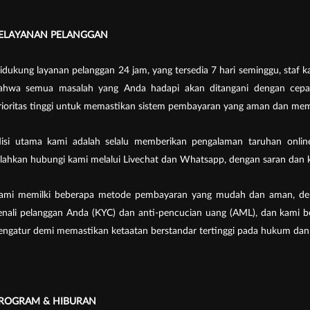
ELAYANAN PELANGGAN
idukung layanan pelanggan 24 jam, yang tersedia 7 hari seminggu, staf
ahwa semua masalah yang Anda hadapi akan ditangani dengan cepat
rioritas tinggi untuk memastikan sistem pembayaran yang aman dan memb
isi utama kami adalah selalu memberikan pengalaman taruhan online
ilahkan hubungi kami melalui Livechat dan Whatsapp, dengan saran dan
ami memilki beberapa metode pembayaran yang mudah dan aman, dem
enali pelanggan Anda (KYC) dan anti-pencucian uang (AML), dan kami 
engatur demi memastikan ketaatan berstandar tertinggi pada hukum dan
ROGRAM & HIBURAN