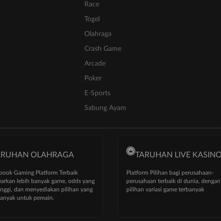
Race
Togel
Olahraga
Crash Game
Arcade
Poker
E-Sports
Sabung Ayam
ARUHAN OLAHRAGA
TARUHAN LIVE KASIN
book Gaming Platform Terbaik
Platform Pilihan bagi perusahaan-
rkan lebih banyak game, odds yang
perusahaan terbaik di dunia, dengan
tinggi, dan menyediakan pilihan yang
pilihan variasi game terbanyak
banyak untuk pemain.