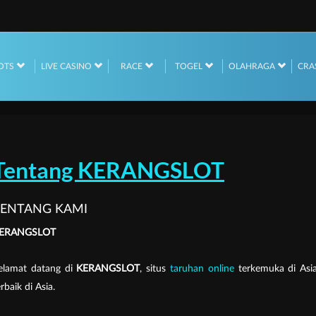
OTS
LIVE CASINO
RACE
TOGEL
OLAHRAGA
CRA
Tentang KERANGSLOT
TENTANG KAMI
ERANGSLOT
elamat datang di
KERANGSLOT
, situs
taruhan online
terkemuka di Asi
erbaik di Asia.