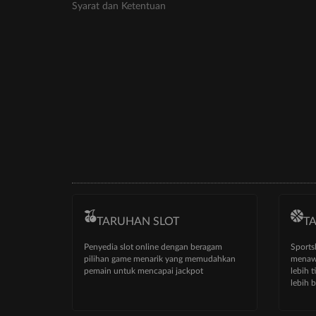
Syarat dan Ketentuan
TARUHAN SLOT
T
Penyedia slot online dengan beragam
Sports
pilihan game menarik yang memudahkan
menawa
pemain untuk mencapai jackpot
lebih 
lebih 