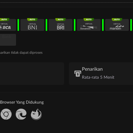
arikan tidak dapat diproses
Penarikan
Rata-rata 5 Menit
Browser Yang Didukung