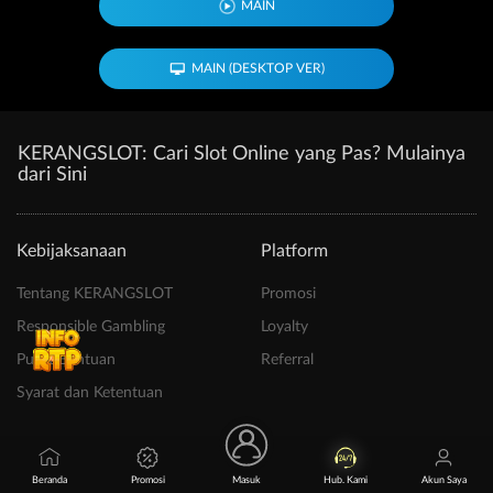
MAIN
MAIN (DESKTOP VER)
KERANGSLOT: Cari Slot Online yang Pas? Mulainya
dari Sini
Kebijaksanaan
Platform
Tentang KERANGSLOT
Promosi
Responsible Gambling
Loyalty
Pusat Bantuan
Referral
Syarat dan Ketentuan
Kategori
Dukungan
Beranda
Promosi
Masuk
Hub. Kami
Akun Saya