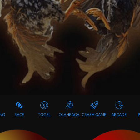
INO
RACE
TOGEL
OLAHRAGA
CRASH GAME
ARCADE