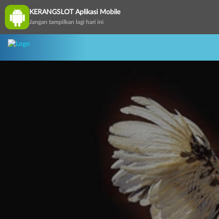
KERANGSLOT Aplikasi Mobile
Jangan tampilkan lagi hari ini