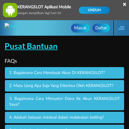
×
KERANGSLOT Aplikasi Mobile
UNDUH
Jangan tampilkan lagi hari ini
Masuk
Daftar
Pusat Bantuan
FAQs
1. Bagaimana Cara Membuat Akun Di KERANGSLOT?
2. Mata Uang Apa Saja Yang Diterima Oleh KERANGSLOT?
3. Bagaimana Cara Menyetor Dana Ke Akun KERANGSLOT
Saya?
4. Adakah batasan minimal dalam melakukan betting?