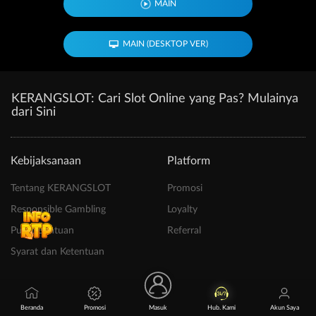
MAIN
MAIN (DESKTOP VER)
KERANGSLOT: Cari Slot Online yang Pas? Mulainya
dari Sini
Kebijaksanaan
Platform
Tentang KERANGSLOT
Promosi
Responsible Gambling
Loyalty
Pusat Bantuan
Referral
Syarat dan Ketentuan
Kategori
Dukungan
Beranda
Promosi
Masuk
Hub. Kami
Akun Saya