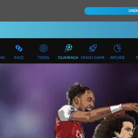
UND
INO
RACE
TOGEL
OLAHRAGA
CRASH GAME
ARCADE