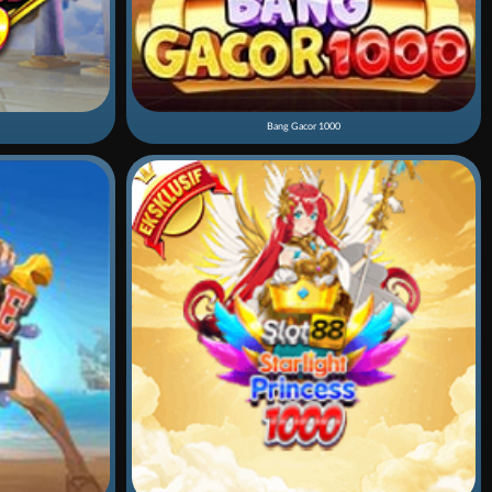
Bang Gacor 1000