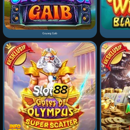
Goyang Gaib