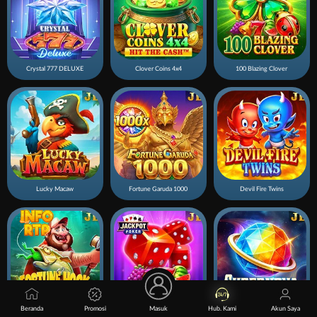
Crystal 777 DELUXE
Clover Coins 4x4
100 Blazing Clover
Lucky Macaw
Fortune Garuda 1000
Devil Fire Twins
Beranda
Promosi
Masuk
Hub. Kami
Akun Saya
Fortune Hook Boom
Dice & Drop
Supernova