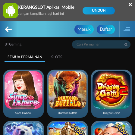
×
KERANGSLOT Aplikasi Mobile
UNDUH
Jangan tampilkan lagi hari ini
Masuk
Daftar
BTGaming
SEMUA PERMAINAN
SLOTS
Since I'm here
Diamond buffalo
Dragon Gem2