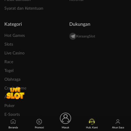
Syarat dan Ketentuan
Kategori
Dukungan
Hot Games
KeraangSlot
Slots
Live Casino
Race
Togel
Olahraga
Crash Game
Arcade
Poker
E-Sports
Sabung Ayam
Beranda
Promosi
Masuk
Hub. Kami
Akun Saya