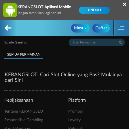
×
KERANGSLOT Aplikasi Mobile
UNDUH
Jangan tampilkan lagi hari ini
Masuk
Daftar
Spade Gaming
SEMUA PERMAINAN
KERANGSLOT: Cari Slot Online yang Pas? Mulainya
dari Sini
Kebijaksanaan
Platform
Tentang KERANGSLOT
Promosi
Responsible Gambling
Loyalty
Pusat Bantuan
Referral