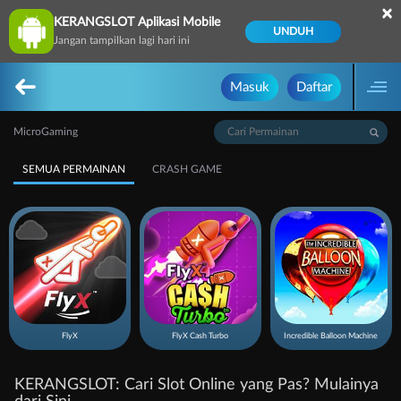
×
KERANGSLOT Aplikasi Mobile
UNDUH
Jangan tampilkan lagi hari ini
Masuk
Daftar
MicroGaming
SEMUA PERMAINAN
CRASH GAME
FlyX
FlyX Cash Turbo
Incredible Balloon Machine
KERANGSLOT: Cari Slot Online yang Pas? Mulainya