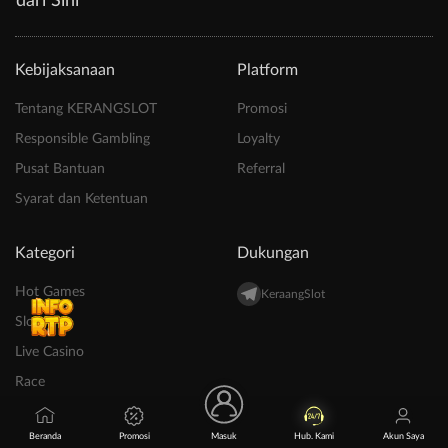
dari Sini
Kebijaksanaan
Platform
Tentang KERANGSLOT
Promosi
Responsible Gambling
Loyalty
Pusat Bantuan
Referral
Syarat dan Ketentuan
Kategori
Dukungan
Hot Games
KeraangSlot
Slots
Live Casino
Race
Togel
Beranda
Promosi
Masuk
Hub. Kami
Akun Saya
Olahraga