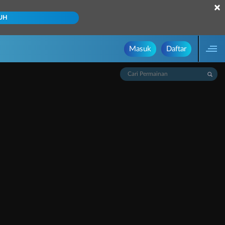
×
UH
Masuk
Daftar