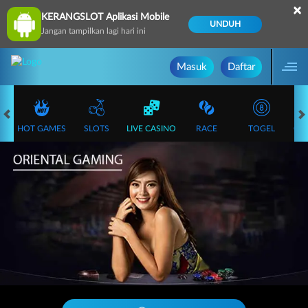
×
KERANGSLOT Aplikasi Mobile
UNDUH
Jangan tampilkan lagi hari ini
Masuk
Daftar
HOT GAMES
SLOTS
LIVE CASINO
RACE
TOGEL
OL