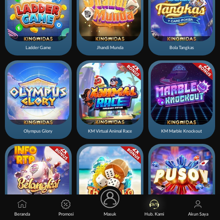
Ladder Game
Jhandi Munda
Bola Tangkas
Olympus Glory
KM Virtual Animal Race
KM Marble Knockout
Beranda
Promosi
Masuk
Hub. Kami
Akun Saya
Belangkai 2
Thai Hi Lo 2
Pusoy