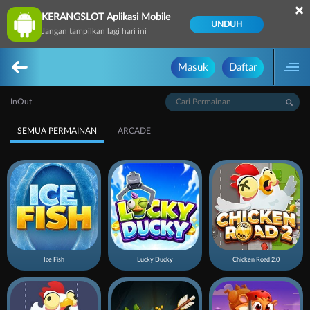
×
KERANGSLOT Aplikasi Mobile
UNDUH
Jangan tampilkan lagi hari ini
Masuk
Daftar
InOut
SEMUA PERMAINAN
ARCADE
Ice Fish
Lucky Ducky
Chicken Road 2.0