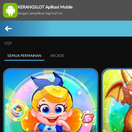
KERANGSLOT Aplikasi Mobile
Jangan tampilkan lagi hari ini
CQ9
SEMUA PERMAINAN
ARCADE